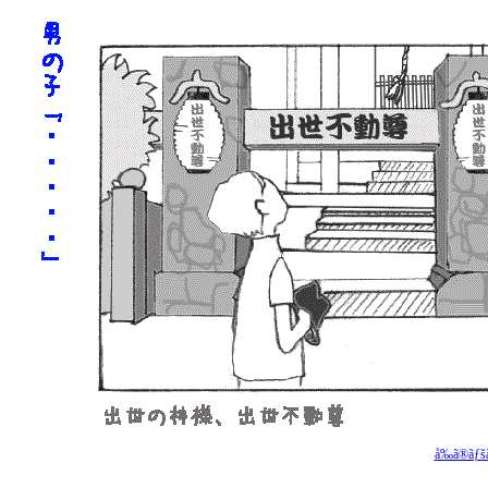
å‰ã®ãƒšã