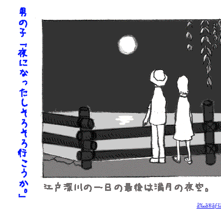
å‰ã®ãƒšã